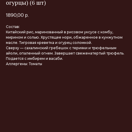
огурцы) (6 шт)
1890,00
р.
Состав:
Китайский рис, маринованный в рисовом уксусе с комбу,
мирином и солью. Хрустящее нори, обжаренное в кунжутном
масле. Тигровая креветка и огурец соломкой.
Сверху — сахалинский гребешок с терияки и трюфельным
айоли, опаленный огнем. Завершает свеженатертый трюфель.
Подается с имбирем и васаби.
Аллергены: Томаты