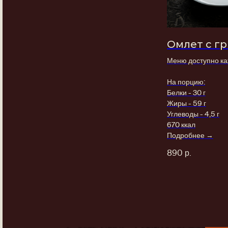
Омлет с г
Меню доступно каж
На порцию:
Белки - 30 г
Жиры - 59 г
Углеводы - 4,5 г
670 ккал
Подробнее →
890
р.
ЗАБРОНИРУЙТЕ
СТОЛ