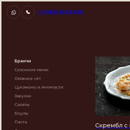
+7 (965) 412-83-98
Бранчи
Сезонное меню
Омакасе сет
Цукэмоно и Антипасти
Закуски
Салаты
Боулы
Паста
Скрембл с