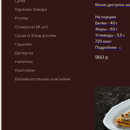
Супы
Меню доступно каж
Горячие блюда
На порцию:
Роллы
Белки - 40 г
Осидзуси (8 шт)
Жиры - 60 г
Углеводы - 3,5 г
Суши и Хэнд-роллы
720 ккал
Сашими
Подробнее →
Десерты
960
р.
Напитки
Коктейли
Безалкогольные коктейли