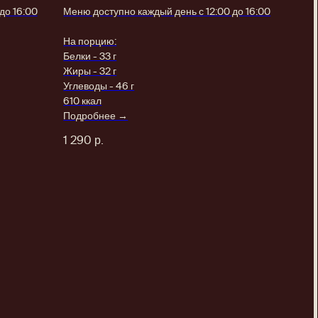
до 16:00
Меню доступно каждый день с 12:00 до 16:00
На порцию:
Белки - 33 г
Жиры - 32 г
Углеводы - 46 г
610 ккал
Подробнее →
1 290
р.