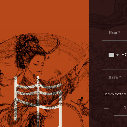
+7
Количество гостей
–
+
Я согласен
с политикой
Забронировать с