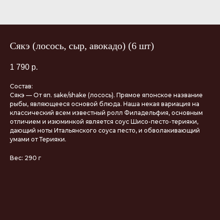
Сякэ (лосось, сыр, авокадо) (6 шт)
1 790
р.
Состав:
Сякэ — От яп. sake/shake (лосось). Прямое японское название
рыбы, являющееся основой блюда. Наша некая вариация на
классический всем известный ролл Филадельфия, основным
отличием и изюминкой является соус Шисо-песто-терияки,
дающий ноты Итальянского соуса песто, и обволакивающий
умами от Терияки.
Вес: 290 г