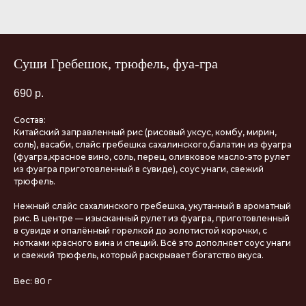
Суши Гребешок, трюфель, фуа-гра
690
р.
Состав:
Китайский заправленный рис (рисовый уксус, комбу, мирин,
соль), васаби, слайс гребешка сахалинского,балатин из фуагра
(фуагра,красное вино, соль, перец, оливковое масло-это рулет
из фуагра приготовленный в сувиде), соус унаги, свежий
трюфель.
Нежный слайс сахалинского гребешка, укутанный в ароматный
рис. В центре — изысканный рулет из фуагра, приготовленный
в сувиде и опалённый горелкой до золотистой корочки, с
нотками красного вина и специй. Всё это дополняет соус унаги
и свежий трюфель, который раскрывает богатство вкуса.
Вес: 80 г