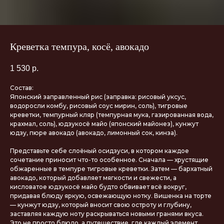
Креветка темпура, косё, авокадо
1 530
р.
Состав:
Японский заправленный рис (заправка: рисовый уксус,
водоросли комбу, рисовый соус мирин, соль), тигровые
креветки, темпурный кляр (темпурная мука, газированная вода,
крахмал, соль), юдзукосё майо (японский майонез), кунжут
юдзу, пюре авокадо (авокадо, лимонный сок, кинза).
Представьте себе слоёный осидзуси, в котором каждое
сочетание приносит что-то особенное. Сначала — хрустящие
обжаренные в темпуре тигровые креветки. Затем — бархатный
авокадо, который добавляет мягкости и свежести, а
кисловатое юдзукосё майо будто обвивает всё вокруг,
придавая блюду яркую, освежающую нотку. Вишенка на торте
— кунжут юдзу, который вносит свою остроту и глубину,
заставляя каждую ноту раскрываться новыми гранями вкуса.
Это не просто блюдо, а путешествие, где каждый элемент