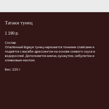
Татаки тунец
1 190
р.
Состав:
Опалённый bigeye тунец нарезается тонкими слайсами и
подаётся с васаби-дрессингом на основе соевого соуса и
водорослей. Дополняется кимчи, кунжутом, сибулетом и
оливковым маслом.
Вес: 220 г