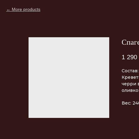
More products
Спаг
1 290
Состав:
Кревет
черри в
оливко
Вес: 24