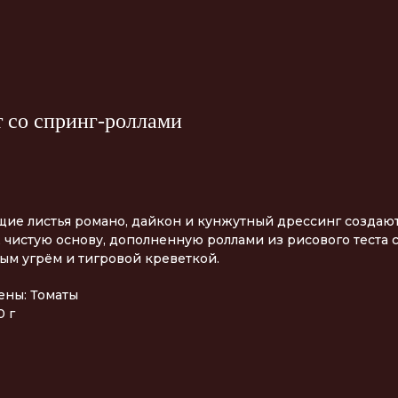
т со спринг-роллами
щие листья романо, дайкон и кунжутный дрессинг создаю
, чистую основу, дополненную роллами из рисового теста 
ым угрём и тигровой креветкой.
ены: Томаты
0 г