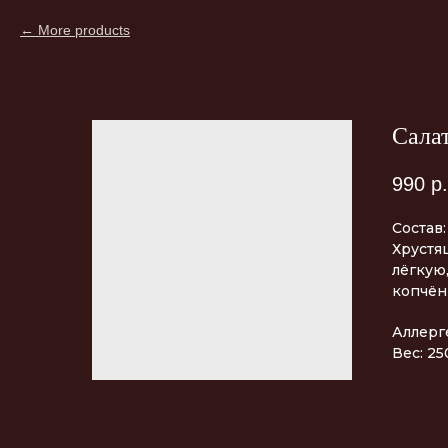
More products
Сала
990
р.
Состав:
Хрустя
лёгкую
копчён
Аллерг
Вес: 25