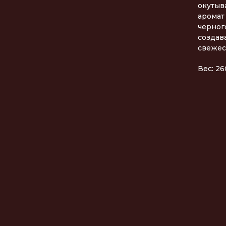
окутыв
аромат
черног
создав
свежес
Вес: 26