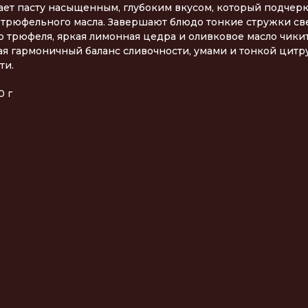
ает пасту насыщенным, глубоким вкусом, который подчер
 трюфельного масла. Завершают блюдо тонкие стружки с
о трюфеля, яркая лимонная цедра и оливковое масло чикит
ая гармоничный баланс сливочности, умами и тонкой цитр
ти.
0 г