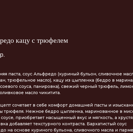
редо кацу с трюфелем
р.
яя паста, соус Альфредо (куриный бульон, сливочное масл
ан, трюфельное масло), кацу из цыпленка (бедро в марина
 соевого соуса, панировка), свежий черный трюфель, лимо
 оливковое масло чикитита.
ецепт сочетает в себе комфорт домашней пасты и изыскан
ы трюфеля. Нежное бедро цыпленка, маринованное в мис
 соусе, приобретает насыщенный вкус и мягкость, а хруст
вка добавляет текстурного контраста. Бархатистый соус
до на основе куриного бульона, сливочного масла и парм