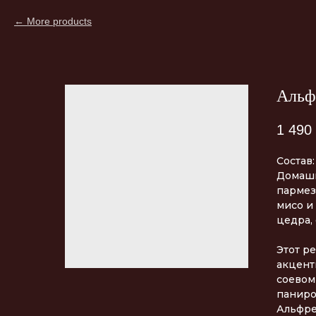
More products
Альф
1 490
Состав:
Домашн
пармез
мисо и
цедра,
Этот р
акцент
соевом
паниро
Альфре