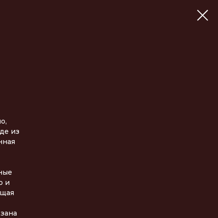
о,
де из
нная
ные
о и
ящая
езана