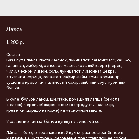
Лакса
1 290
р.
Состав:
База супа лакса: паста (чеснок, лук-шалот, лемонграсс, кешью,
галангал, имбирь), рапсовое масло, красный карри (перец
чили, чеснок, лимон, соль, лук-шалот, лимонная цедра,
альпиния, корица, калангал, кафир-лайм, тмин, кориандр),
сушёные креветки, пальмовый сахар, рыбный соус, куриный
бульон.
В супе: бульон лаксы, шиитаке, домашняя лапша (семола,
желток), черри, обжаренные морепродукты (кальмар,
креветки, дорадо на коже) на чесночном масле.
Украшение: кинза, белый кунжут, лаймовый сок.
Ла́кса — блюдо перанаканской кухни, распространённое в
Малайзии, Сингапуре и Индонезии, представляющее собой