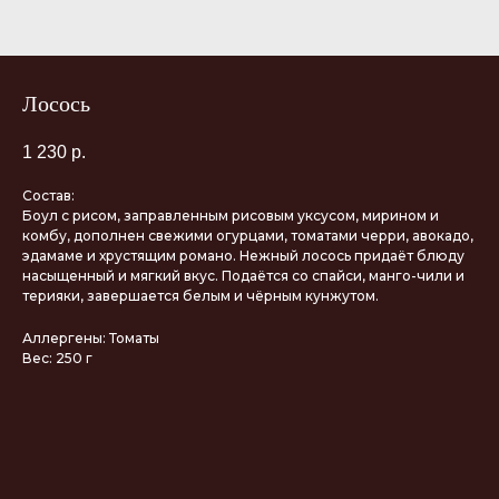
Лосось
1 230
р.
Состав:
Боул с рисом, заправленным рисовым уксусом, мирином и
комбу, дополнен свежими огурцами, томатами черри, авокадо,
эдамаме и хрустящим романо. Нежный лосось придаёт блюду
насыщенный и мягкий вкус. Подаётся со спайси, манго-чили и
терияки, завершается белым и чёрным кунжутом.
Аллергены: Томаты
Вес: 250 г